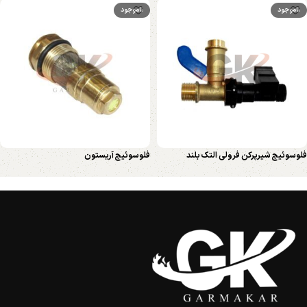
ناموجود
ناموجود
فلوسوئیچ شیرپرکن فرولی التک بلند
فلوسوئیچ آریستون