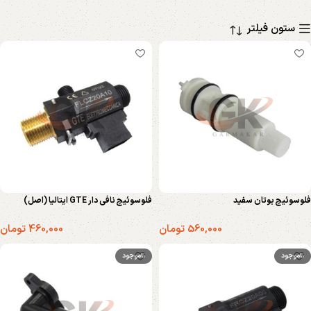
ستون فیلتر
فلوسوئیچ بوتان سفید
فلوسوئیچ نافی دار GTE ایتالیا (اصل)
560,000
تومان
460,000
تومان
ناموجود
ناموجود