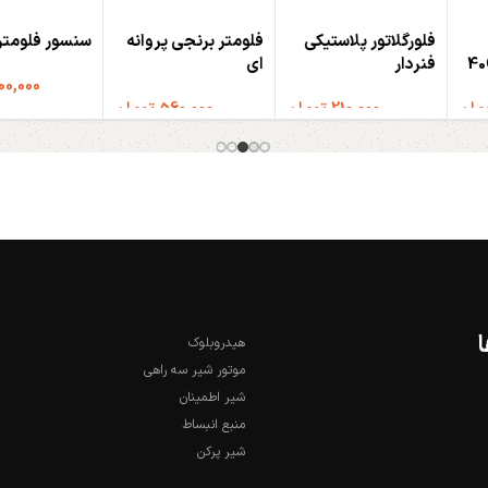
فلورگلاتور پلاستیکی
فلومتر برنجی پروانه
سنسور فلومتر ب
40C
فنردار
ای
500,000
ان
210,000
تومان
560,000
تومان
افزودن به سبد خ
افزودن به سبد خرید
افزودن به سبد خرید
هیدروبلوک
موتور شیر سه راهی
شیر اطمینان
منبع انبساط
شیر پرکن