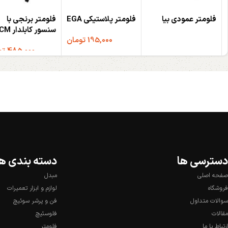
فلومتر عمودی بیا
فلومتر پلاستیکی EGA
فلومتر برنجی با
سنسور کابلدار M
195,000
تومان
وارداتی
اطلاعات بیشتر
485,000
توم
افزودن به سبد خرید
افزودن به سبد خرید
دسترسی ها
دسته بندی ها
صفحه اصلی
مبدل
فروشگاه
لوازم و ابزار تعمیرات
سوالات متداول
فن و پرشر سوئیچ
مقالات
فلوسئیچ
ارتباط با ما
فلومتر