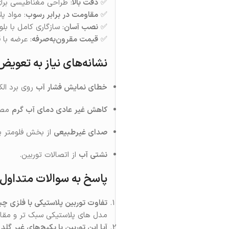
✅
دقت بالا
: طراحی مغناطیسی برا
✅
مقاومت در برابر رسوب
: مواد پ
✅
نصب آسان
: سازگاری کامل با بل
✅
قیمت مقرون‌به‌صرفه
: عرضه با
نشانه‌های نیاز به تعویض
خطای نمایش فشار آب
روی برد الک
کاهش غیر عادی دمای آب گرم
مصرف
صدای غیرطبیعی
از بخش فلومتر پ
نشتی آب
از اتصالات توربین.
پاسخ به سوالات متداول (FAQ
تفاوت توربین پلاستیکی با فلزی 
مدل‌ های پلاستیکی سبک‌ تر و مقاوم
آیا این توربین با پکیج‌های غیر گلد