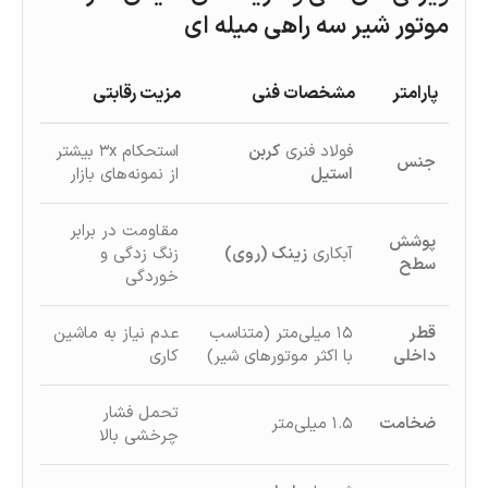
موتور شیر سه راهی میله ای
پارامتر
مشخصات فنی
مزیت رقابتی
فولاد فنری
کربن
استحکام ۳x بیشتر
جنس
استیل
از نمونه‌های بازار
مقاومت در برابر
پوشش
آبکاری
زینک (روی)
زنگ‌ زدگی و
سطح
خوردگی
قطر
۱۵ میلی‌متر (متناسب
عدم نیاز به ماشین
داخلی
با اکثر موتورهای شیر)
کاری
تحمل فشار
ضخامت
۱.۵ میلی‌متر
چرخشی بالا