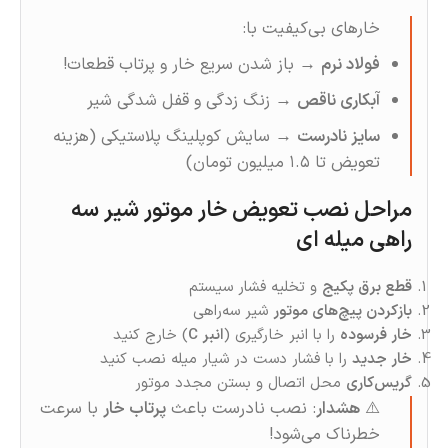
خارهای بی‌کیفیت با:
فولاد نرم
→ باز شدن سریع خار و پرتاب قطعات!
آبکاری ناقص
→ زنگ‌ زدگی و قفل‌ شدگی شیر
سایز نادرست
→ سایش کوپلینگ پلاستیکی (هزینه
تعویض تا ۱.۵ میلیون تومان)
مراحل نصب تعویض خار موتور شیر سه
راهی میله ای
قطع برق پکیج
و تخلیه فشار سیستم
بازکردن پیچ‌های موتور
شیر سه‌راهی
خار فرسوده
را با انبر خارگیری (
انبر C
) خارج کنید
خار جدید
را با فشار دست در شیار میله نصب کنید
گریس‌کاری
محل اتصال و بستن مجدد موتور
⚠️
هشدار
: نصب نادرست باعث
پرتاب خار
با سرعت
خطرناک می‌شود!