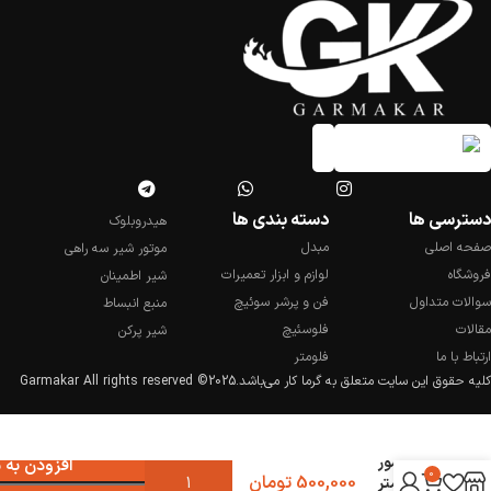
دسترسی ها
دسته بندی ها
هیدروبلوک
صفحه اصلی
مبدل
موتور شیر سه راهی
فروشگاه
لوازم و ابزار تعمیرات
شیر اطمینان
سوالات متداول
فن و پرشر سوئیچ
منبع انبساط
مقالات
فلوسئیچ
شیر پرکن
ارتباط با ما
فلومتر
کلیه حقوق این سایت متعلق به گرما کار می‌باشد.
2025© Garmakar All rights reserved
سنسور
افزودن به 
0
500,000
تومان
فلومتر