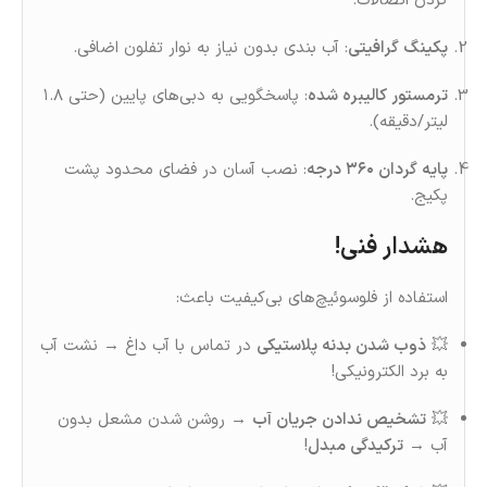
کردن اتصالات.
پکینگ گرافیتی
: آب‌ بندی بدون نیاز به نوار تفلون اضافی.
ترمستور کالیبره‌ شده
: پاسخگویی به دبی‌های پایین (حتی ۱.۸
لیتر/دقیقه).
پایه گردان ۳۶۰ درجه
: نصب آسان در فضای محدود پشت
پکیج.
هشدار فنی!
استفاده از فلوسوئیچ‌های بی‌کیفیت باعث:
💥
ذوب شدن بدنه پلاستیکی
در تماس با آب داغ → نشت آب
به برد الکترونیکی!
💥
تشخیص ندادن جریان آب
→ روشن‌ شدن مشعل بدون
آب →
ترکیدگی مبدل
!