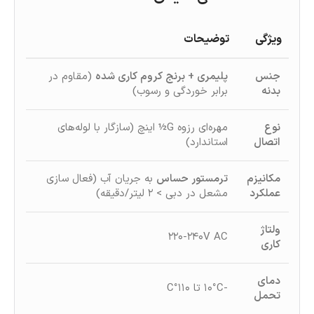
ویژگی
توضیحات
جنس
پلیمری + برنج کروم‌ کاری‌ شده
(مقاوم در
بدنه
برابر خوردگی و رسوب)
نوع
مهره‌ای رزوه G½ اینچ (سازگار با لوله‌های
اتصال
استاندارد)
مکانیزم
ترمستور حساس
به جریان آب (فعال‌ سازی
عملکرد
مشعل در دبی > ۲ لیتر/دقیقه)
ولتاژ
۲۲۰-۲۴۰V AC
کاری
دمای
-۱۰°C تا ۱۱۰°C
تحمل