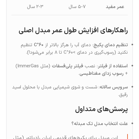
عمر مفید
۵-۷ سال
۲-۳ سال
راهکارهای افزایش طول عمر مبدل اصلی
تنظیم دمای پکیج
: دمای آب را هرگز بالاتر از
۶۰°C
تنظیم
نکنید (رسوب‌گیری در دمای >۶۰°C تا ۸ برابر می‌شود!).
استفاده از فیلتر
: نصب
فیلتر پلی‌فسفات
(مثل ImmerGas)
+
رسوب‌ زدای مغناطیسی
.
سرویس سالانه
: شست‌ و شوی شیمیایی مبدل با محلول اسید
رقیق.
پرسش‌های متداول
علت انتخاب مدل تک‌ مبدله؟
این مبدل برای پکیج‌های قدیمی ایران‌ رادیاتور (مثل