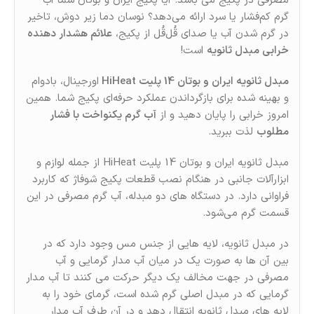
مصرفی در پکیج می باشد. آیا پکیج ایران و بوتان شما آب
گرم کم‌فشار یا سرد ارائه می‌دهد؟ نوسان دما زیر دوش، تاخیر
در گرم شدن آب یا صدای قُل‌قُل از پکیج،
علائم هشدار دهنده
خرابی مبدل ثانویه
است!
مبدل ثانویه ایران و بوتان 14 پلیت HiHeat
اورجینال، بادوام
و بهینه‌ شده برای بازگرداندن عملکرد حرفه‌ای پکیج شما. همین
امروز خرابی را پایان دهید و از
آب گرم یکنواخت با فشار
مطلوب
لذت ببرید.
مبدل ثانویه ايران و بوتان 14 پلیت HiHeat از جمله لوازم و
ابزارآلات جانبی در هنگام نصب قطعات پکیج شوفاژ که کاربرد
فراوانی دارد. در دستگاه های دو مبدله، آب گرم مصرفی در این
قسمت گرم می‌شود.
در مبدل ثانویه، لایه هایی از جنس مس وجود دارد که در
بین آن ها به صورت یک در میان آب مدار گرمایی و آب
مصرفی در جهت مخالف یک دیگر حرکت می کنند تا آب مدار
گرمایی که در مبدل اصلی گرم شده است، گرمای خود را به
لایه های مبدل ثانویه انتقال دهد و در آن طرف آب مدار