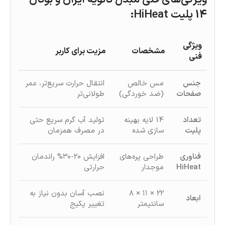
14 پلیت HiHeat:
ویژگی
مشخصات
مزیت برای کاربر
فنی
جنس
مس خالص
انتقال حرارت سریع‌تر، عمر
صفحات
(ضد خوردگی)
طولانی‌تر
تعداد
14 لایه بهینه‌
تولید آب گرم سریع حتی
پلیت
سازی شده
در مصرف همزمان
فناوری
طراحی پره‌های
افزایش ۲۰-۳۰% راندمان
HiHeat
موجدار
حرارتی
۲۲ × ۱۱ × ۸
نصب آسان بدون نیاز به
ابعاد
سانتیمتر
تغییر پکیج