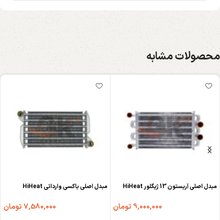
محصولات مشابه
مبدل اصلی آریستون 13 ژیگلور HiHeat
مبدل اصلی باکسی وارداتی HiHeat
9,000,000
تومان
7,580,000
تومان