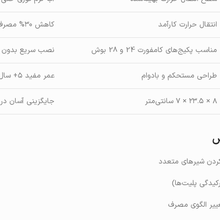
انتقال حرارت کارآمد
کاهش ۳۰% مصرف انرژی
مناسب پکیج‌های کامفورت 24 و 28 بوش
نصب سریع بدون نیا
طراحی مستحکم و بادوام
عمر مفید ۵+ سال در آب‌های سخت
۸ × ۲۳.۵ × ۷ سانتی‌متر
جایگزینی آسان در
ض
کردن شیرهای متعدد
کیدگی پلیت‌ها)
یر الگوی مصرف