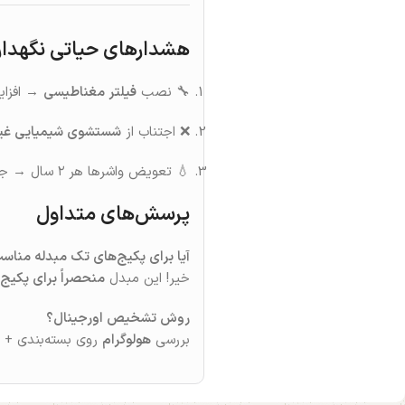
هشدارهای حیاتی نگهدا
🔧 نصب
فیلتر مغناطیسی
→ افزایش عمر تا ۱۰ 
❌ اجتناب از
شستشوی شیمیایی غیر
💧 تعویض واشرها هر ۲ سال → جلوگیری از نشت آب
پرسش‌های متداول
آیا برای پکیج‌های تک مبدله منا
خیر! این مبدل
منحصراً برای پکیج‌
روش تشخیص اورجینال؟
بررسی
هولوگرام
روی بسته‌بندی + وزن د