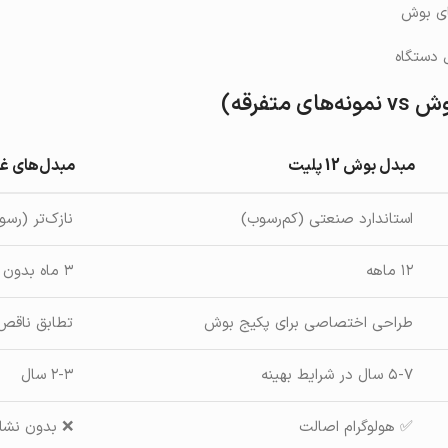
ای بوش
 دستگاه
تفرقه)
مبدل بوش 12 پلیت
مبدل‌های غی
استاندارد صنعتی (کم‌رسوب)
نازک‌تر (رسو
۱۲ ماهه
۳ ماه بدون پشتیبانی
طراحی اختصاصی برای پکیج بوش
تطابق ناقص 
۵-۷ سال در شرایط بهینه
۲-۳ سال
✅ هولوگرام اصالت
❌ بدون نشان