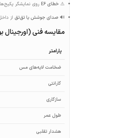
⚠️
خطای E6
روی نمایشگر پکیج‌ه
🔊
صدای جوشش یا تق‌تق
از داخل
مقایسه فنی (اورجینال بوش vs نمونه‌های م
پارامتر
ضخامت لایه‌های مس
گارانتی
سازگاری
طول عمر
هشدار تقلبی