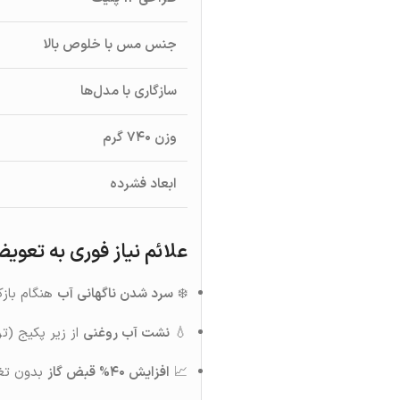
جنس مس با خلوص بالا
سازگاری با مدل‌ها
وزن ۷۴۰ گرم
ابعاد فشرده
علائم نیاز فوری به تعوی
❄️
سرد شدن ناگهانی آب
هنگام باز
💧
نشت آب روغنی
از زیر پکیج (تر
📈
افزایش ۴۰% قبض گاز
بدون تغی