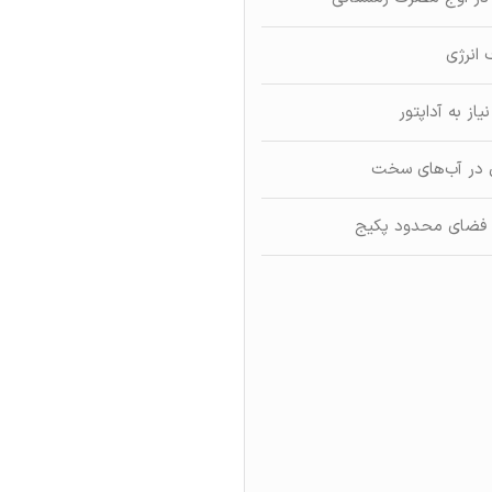
ز به آداپتور
 فضای محدود پکیج