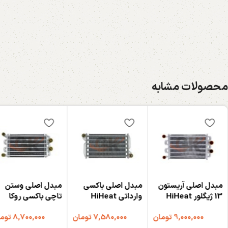
محصولات مشابه
مبدل اصلی آریستون
مبدل اصلی باکسی
مبدل اصلی وستن
13 ژیگلور HiHeat
وارداتی HiHeat
تاچی باکسی روکا
وارداتی HIHEAT
9,000,000
تومان
7,580,000
تومان
8,700,000
توم