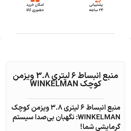
پشتیبانی
امکان خرید
24 ساعته
حضوری کالا
منبع انبساط 6 لیتری 3.8 ویزمن
کوچک WINKELMAN
منبع انبساط ۶ لیتری ۳.۸ ویزمن کوچک
WINKELMAN: نگهبان بی‌صدا سیستم
گرمایشی شما!