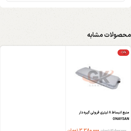
محصولات مشابه
-11%
منبع انبساط 8 لیتری فرولی گیره دار
ONAYSAN
3,380,000
تومان
3,800,000
تومان