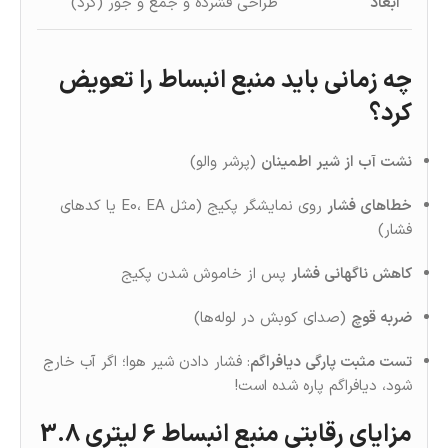
ابعاد
طراحی فشرده و جمع‌ و جور (گرد)
چه زمانی باید منبع انبساط را تعویض
کرد؟
نشت آب از شیر اطمینان
(پرشر والو)
خطاهای فشار
روی نمایشگر پکیج (مثل E0، EA یا کدهای
فشار)
کاهش ناگهانی فشار
پس از خاموش‌ شدن پکیج
ضربه قوچ
(صدای کوبش در لوله‌ها)
تست مثبت پارگی دیافراگم
: فشار دادن شیر هوا؛ اگر آب خارج
شود، دیافراگم پاره شده است!
مزایای رقابتی منبع انبساط 6 لیتری 3.8