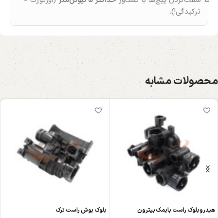
سفت‌کردن پیچ‌ها با گشتاور
حداکثر ۵ نیوتن‌متر
(اورتورک =
ترکیدگی!).
محصولات مشابه
هیدروبلوک راست بایمک بیترون
بلوک بوش راست ترک