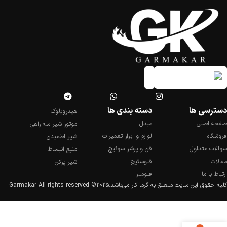
دسترسی ها
دسته بندی ها
هیدروبلوک
صفحه اصلی
مبدل
موتور شیر سه راهی
فروشگاه
لوازم و ابزار تعمیرات
شیر اطمینان
سوالات متداول
فن و پرشر سوئیچ
منبع انبساط
مقالات
فلوسئیچ
شیر پرکن
ارتباط با ما
فلومتر
کلیه حقوق این سایت متعلق به گرما کار می‌باشد.
2025© Garmakar All rights reserved