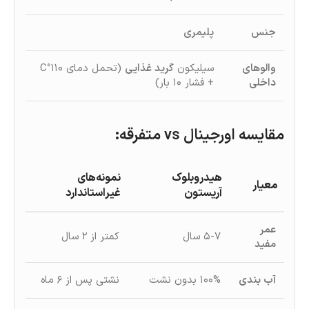
جنس
پلیمری
والوهای
سیلیکون
گرید غذایی
(تحمل دمای ۱۱۰°C
داخلی
+ فشار ۱۰ بار)
مقایسه اورجینال vs متفرقه
:
هیدروبلوک
نمونه‌های
معیار
آریستون
غیراستاندارد
عمر
۵-۷ سال
کمتر از ۲ سال
مفید
آب‌ بندی
۱۰۰% بدون نشت
نشتی پس از ۶ ماه