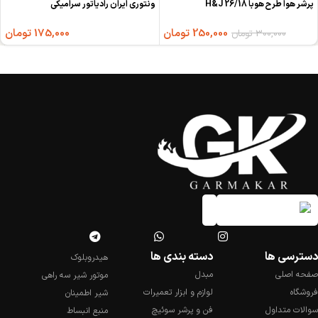
پرشر هوا طرح هوبا 26/18 H&J
ونتوری ایران رادیاتور سرامیکی
250,000
تومان
175,000
تومان
300,000
تومان
دسترسی ها
دسته بندی ها
هیدروبلوک
صفحه اصلی
مبدل
موتور شیر سه راهی
فروشگاه
لوازم و ابزار تعمیرات
شیر اطمینان
سوالات متداول
فن و پرشر سوئیچ
منبع انبساط