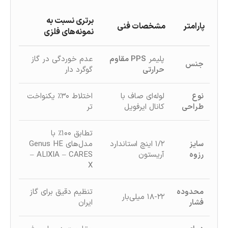
برتری نسبت به
پارامتر
مشخصات فنی
نمونه‌های فلزی
پلیمر
PPS مقاوم
عدم خوردگی در گاز
جنس
حرارتی
گوگرد دار
نوع
لوله‌ای صاف با
اختلاط ۳۰٪ یکنواخت‌
طراحی
کانال ایرفویل
تر
تطابق ۱۰۰٪ با
سایز
۱/۲ اینچ استاندارد
مدل‌های Genus HE
رزوه
آریستون
– ALIXIA – CARES
X
محدوده
تنظیم دقیق برای گاز
۱۸-۲۲ میلی‌بار
فشار
ایران