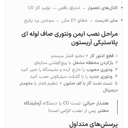
کانال‌های ناهموار
→ احتراق ناقص → تولید گاز CO
سایز نادرست
→ خطای E9 مکرر → سوختن برد پکیج
مراحل نصب ایمن ونتوری صاف لوله ای
پلاستیکی آریستون
۱.
قطع کنتور گاز
+ تخلیه فشار سیستم
۲.
بازکردن محفظه مشعل
با پیچ‌گوشتی ستاره‌ای
۳.
ونتوری معیوب
را خارج کرده و نشیمنگاه را تمیز کنید
۴.
ونتوری جدید
را با گَسْکِت سیلیکونی نصب کنید
۵.
تست نشت گاز با کف صابون
+ تنظیم فشار با
مانومتر
دیجیتال
هشدار حیاتی
: تست CO با دستگاه
آزمایشگاه
معتبر
پس از نصب الزامی است!
پرسش‌های متداول