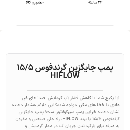
24 ساعته
حضوری کالا
پمپ جایگزین گرندفوس 15/5
HIFLOW
آیا پکیج شما با
کاهش فشار آب گرمایش
،
صدا های غیر
عادی
یا
خطا های مکرر
مواجه شده؟ این علائم هشدار دهنده
نشان‌ دهنده
خرابی پمپ سیرکولاتور
است! پمپ جایگزین
گرندفوس 15/5 با برند
HIFLOW
، راه‌ حلی صنعتی و مقرون‌
به‌ صرفه برای بازگرداندن جریان آب در مدار گرمایش و