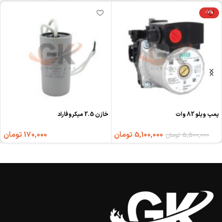
-7%
پمپ ویلو 82 وات
خازن 2.5 میکروفاراد
5,100,000
تومان
170,000
تومان
5,500,000
تومان