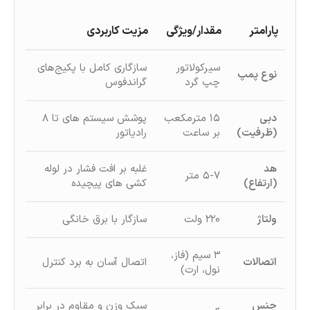
پارامتر
مقدار/ویژگی
مزیت کاربردی
سیرکولاتور
سازگاری کامل با پکیج‌های
نوع پمپ
چپ گرد
گراندفوس
دبی
۱۵ مترمکعب
پوشش سیستم‌ های تا ۸
(ظرفیت)
بر ساعت
رادیاتور
هد
غلبه بر افت فشار در لوله‌
۵-۷ متر
(ارتفاع)
کشی‌ های پیچیده
ولتاژ
۲۲۰ ولت
سازگار با برق خانگی
۳ سیم (فاز،
اتصالات
اتصال آسان به برد کنترل
نول، ارت)
جنس
سبک‌ وزن و مقاوم در برابر